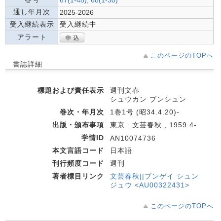
67(1-48), 68(1-30)
通し年月次
2025-2026
受入継続表示
受入継続中
アラート
このページのTOPへ
書誌詳細
標題および責任表示
週刊文春
シュウカン ブンシュン
巻次・年月次
1巻1号 (昭34.4.20)-
出版・頒布事項
東京 : 文芸春秋 , 1959.4-
学情ID
AN10074736
本文言語コード
日本語
刊行頻度コード
週刊
著者標目リンク
文芸春秋||ブンゲイ シュン
ジュウ <AU00322431>
このページのTOPへ