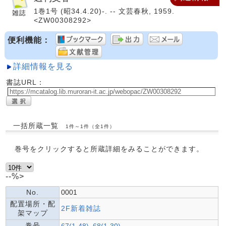
1巻1号 (昭34.4.20)-. -- 文芸春秋, 1959.
<ZW00308292>
便利機能：
詳細情報を見る
書誌URL：
一括所蔵一覧
1件～1件（全1件）
巻号をクリックすると所蔵詳細をみることができます。
--%>
No.
0001
配置場所・配
2F新着雑誌
架マップ
巻号