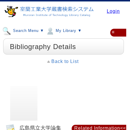
Login
Search Menu ▼
My Library ▼
≡
Bibliography Details
Back to List
広島県立大学論集
Related Information<<