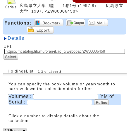
広島県立大学 [編]. -- 1巻1号 (1997.8)-. -- 広島県立
大学, 1997. <ZW00006458>
Functions:
Details
URL:
HoldingsList
1
-
2
of about
2
You can specify the book volume or year/month to
narrow down the collection data further.
Volumes :
YM of
Serial :
Click a number to display details about the
collection.