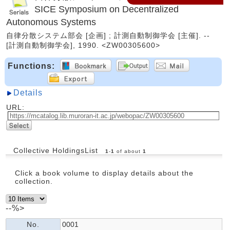
SICE Symposium on Decentralized
Autonomous Systems
自律分散システム部会 [企画] ; 計測自動制御学会 [主催]. --
[計測自動制御学会], 1990. <ZW00305600>
Functions:
Details
URL:
Collective HoldingsList
1
-
1
of about
1
Click a book volume to display details about the
collection.
--%>
No.
0001