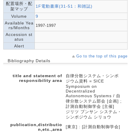
配置場所・配
1F電動書庫(31-51：和雑誌)
架マップ
Volume
9
Available Yea
1997-1997
rs/Months
Accession st
atus
Alert
Go to the top of this page
Bibliography Details
title and statement of
自律分散システム・シンポ
responsibility area
ジウム資料 = SICE
Symposium on
Decentralized
Autonomous Systems / 自
律分散システム部会 [企画] ;
計測自動制御学会 [主催]
ジリツ ブンサン システム・
シンポジウム シリョウ
publication,distributio
[東京] : [計測自動制御学会]
n,etc.,area