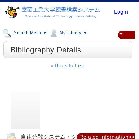
Login
Search Menu ▼
My Library ▼
≡
Bibliography Details
Back to List
自律分散システム・シンポジウム資料 =
Related Information<<