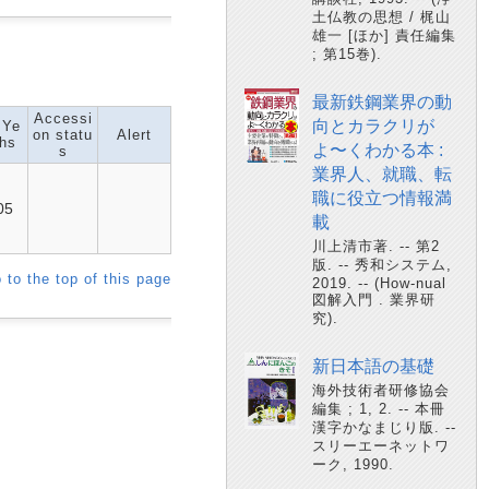
土仏教の思想 / 梶山
雄一 [ほか] 責任編集
; 第15巻).
最新鉄鋼業界の動
Accessi
向とカラクリが
 Ye
on statu
Alert
hs
よ〜くわかる本 :
s
業界人、就職、転
職に役立つ情報満
05
載
川上清市著. -- 第2
版. -- 秀和システム,
 to the top of this page
2019. -- (How-nual
図解入門 . 業界研
究).
新日本語の基礎
海外技術者研修協会
編集 ; 1, 2. -- 本冊
漢字かなまじり版. --
スリーエーネットワ
ーク, 1990.