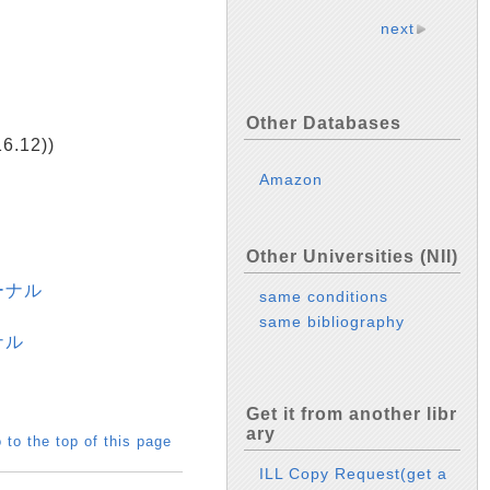
next
Other Databases
6.12))
Amazon
Other Universities (NII)
ーナル
same conditions
same bibliography
ナル
Get it from another libr
ary
 to the top of this page
ILL Copy Request(get a