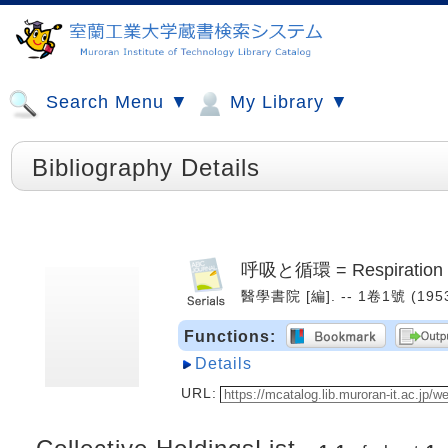
Search Menu ▼
My Library ▼
Bibliography Details
呼吸と循環 = Respiration & 
醫學書院 [編]. -- 1卷1號 (1953
Functions:
Details
URL: