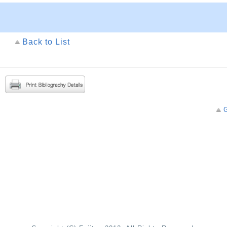
Back to List
G