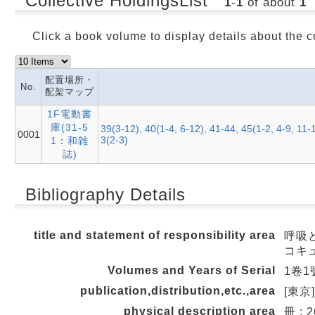
Collective HoldingsList
1
-
1
of about
1
Click a book volume to display details about the c
配置場所・
No.
配架マップ
1F電動書
庫(31-5
39(3-12), 40(1-4, 6-12), 41-44, 45(1-2, 4-9, 11-1
0001
3(2-3)
1：和雑
誌)
Bibliography Details
title and statement of responsibility area
呼吸と循
コキ
Volumes and Years of Serial
1卷1號
publication,distribution,etc.,area
[東京]
physical description area
冊 ; 