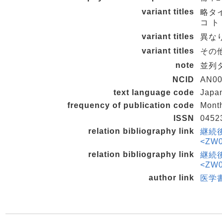
variant titles
略タ
コ ト
variant titles
異なり
variant titles
その他の
note
並列タイ
NCID
AN00
text language code
Japa
frequency of publication code
Mont
ISSN
0452
relation bibliography link
継続後
<ZW0
relation bibliography link
継続後
<ZW0
author link
医学書