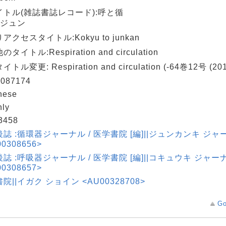
イトル(雑誌書誌レコード):呼と循
 ジュン
アクセスタイトル:Kokyu to junkan
タイトル:Respiration and circulation
トル変更: Respiration and circulation (-64巻12号 (201
087174
nese
hly
3458
誌 :循環器ジャーナル / 医学書院 [編]||ジュンカンキ ジャ
0308656>
誌 :呼吸器ジャーナル / 医学書院 [編]||コキュウキ ジャー
0308657>
院||イガク ショイン <AU00328708>
Go