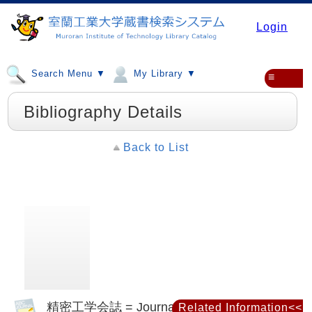
Login
Search Menu ▼
My Library ▼
≡
Bibliography Details
Back to List
精密工学会誌 = Journal of the Japan
Related Information<<