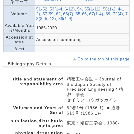
架マップ
51-52, 53(1-4, 6-12), 54, 55(1-11), 56(1-2, 4-1
Volume
2), 57-59, 62, 63(7), 65-66, 67(1-4), 69, 72(4), 7
3(3, 5, 12), 86(1-9)
Available Yea
1986-2020
rs/Months
Accession st
Accession continuing
atus
Alert
Go to the top of this page
Bibliography Details
title and statement of
精密工学会誌 = Journal of
responsibility area
the Japan Society of
Precision Engineering / 精
密工学会
セイミツ コウガッカイシ
Volumes and Years of
52巻1号 (1986.1)- = 通巻
Serial
613号 (1986.1)-
publication,distributio
東京 : 精密工学会 , 1986-
n,etc.,area
physical description