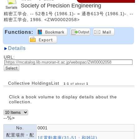
Society of Precision Engineering
精密工学会. -- 52巻1号 (1986.1)- = 通巻613号 (1986.1)-. --
精密工学会, 1986. <ZW00002058>
Functions:
Details
URL:
Collective HoldingsList
1
-
1
of about
1
Click a book volume to display details about the
collection.
--%>
No.
0001
配置場所・配
1F電動書庫(31-51：和雑誌)