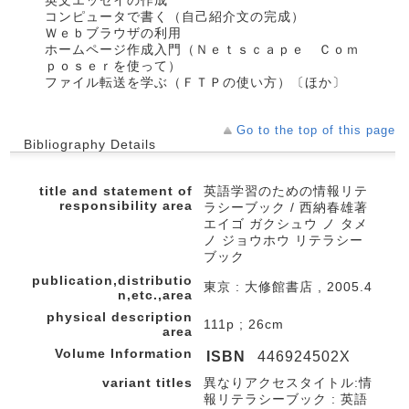
英文エッセイの作成
コンピュータで書く（自己紹介文の完成）
Ｗｅｂブラウザの利用
ホームページ作成入門（Ｎｅｔｓｃａｐｅ Ｃｏｍ
ｐｏｓｅｒを使って）
ファイル転送を学ぶ（ＦＴＰの使い方）〔ほか〕
Go to the top of this page
Bibliography Details
title and statement of
英語学習のための情報リテ
responsibility area
ラシーブック / 西納春雄著
エイゴ ガクシュウ ノ タメ
ノ ジョウホウ リテラシー
ブック
publication,distributio
東京 : 大修館書店 , 2005.4
n,etc.,area
physical description
111p ; 26cm
area
Volume Information
ISBN
446924502X
variant titles
異なりアクセスタイトル:情
報リテラシーブック : 英語