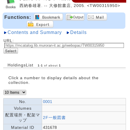
西納春雄著. -- 大修館書店, 2005. <TW00315950>
Functions:
Contents and Summary
Details
URL:
HoldingsList
1
-
1
of about
1
Click a number to display details about the
collection.
No.
0001
Volumes
配置場所・配架マ
2F一般図書
ップ
Material ID
431678