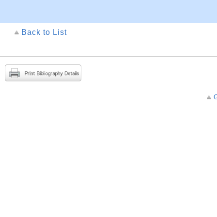
Back to List
G