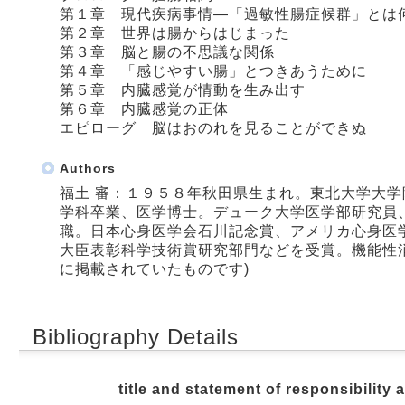
第１章 現代疾病事情―「過敏性腸症候群」とは
第２章 世界は腸からはじまった
第３章 脳と腸の不思議な関係
第４章 「感じやすい腸」とつきあうために
第５章 内臓感覚が情動を生み出す
第６章 内臓感覚の正体
エピローグ 脳はおのれを見ることができぬ
Authors
福土 審：１９５８年秋田県生まれ。東北大学大
学科卒業、医学博士。デューク大学医学部研究員
職。日本心身医学会石川記念賞、アメリカ心身医
大臣表彰科学技術賞研究部門などを受賞。機能性
に掲載されていたものです)
Bibliography Details
title and statement of responsibility 