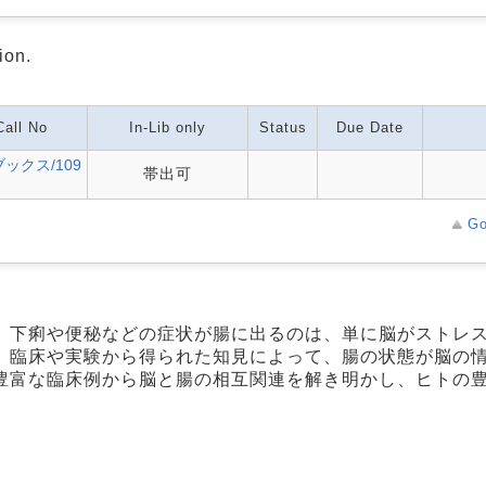
ion.
Call No
In-Lib only
Status
Due Date
ブックス/109
帯出可
Go
。下痢や便秘などの症状が腸に出るのは、単に脳がストレ
。臨床や実験から得られた知見によって、腸の状態が脳の
豊富な臨床例から脳と腸の相互関連を解き明かし、ヒトの