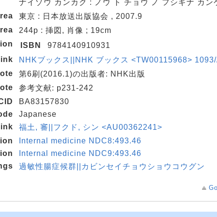
ナイゾウ カンカク : ノウ ト チョウ ノ フシギナ カン
area
東京 : 日本放送出版協会 , 2007.9
area
244p : 挿図, 肖像 ; 19cm
ion
ISBN
9784140910931
link
NHKブックス||NHK ブックス <TW00115968> 1093/
ote
第6刷(2016.1)の出版者: NHK出版
ote
参考文献: p231-242
CID
BA83157830
ode
Japanese
link
福土, 審||フクド, シン <AU00362241>
tion
Internal medicine NDC8:493.46
tion
Internal medicine NDC9:493.46
ngs
過敏性腸症候群||カビンセイチョウショウコウグン
Go