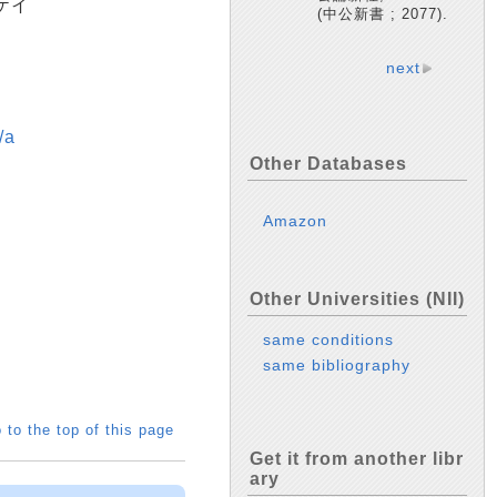
ケイ
(中公新書 ; 2077).
next
/a
Other Databases
Amazon
Other Universities (NII)
same conditions
same bibliography
 to the top of this page
Get it from another libr
ary