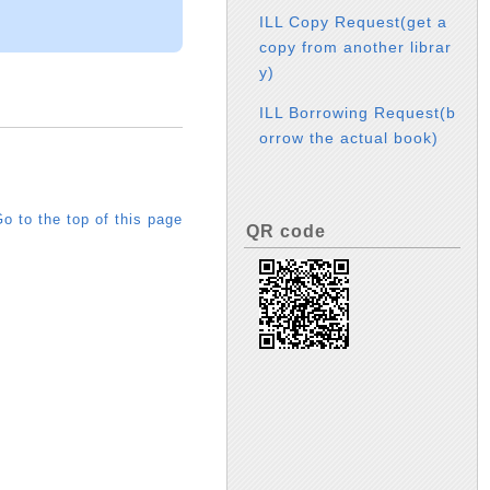
ILL Copy Request(get a
copy from another librar
y)
ILL Borrowing Request(b
orrow the actual book)
o to the top of this page
QR code