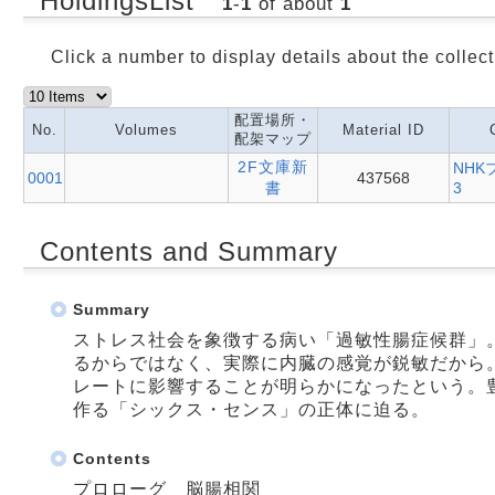
HoldingsList
1
-
1
of about
1
Click a number to display details about the collect
配置場所・
No.
Volumes
Material ID
配架マップ
2F文庫新
NHK
0001
437568
書
3
Contents and Summary
Summary
ストレス社会を象徴する病い「過敏性腸症候群」
るからではなく、実際に内臓の感覚が鋭敏だから
レートに影響することが明らかになったという。
作る「シックス・センス」の正体に迫る。
Contents
プロローグ 脳腸相関