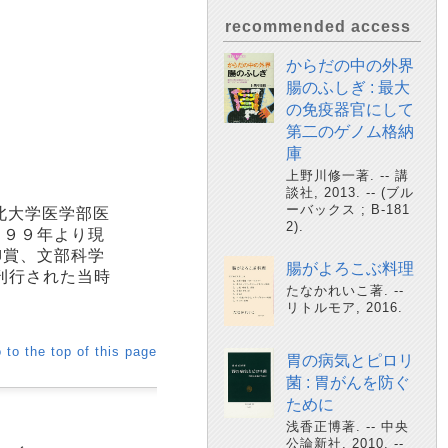
recommended access
からだの中の外界
腸のふしぎ : 最大
の免疫器官にして
第二のゲノム格納
庫
上野川修一著. -- 講
談社, 2013. -- (ブル
ーバックス ; B-181
北大学医学部医
2).
９９９年より現
柳賞、文部科学
腸がよろこぶ料理
刊行された当時
たなかれいこ著. --
リトルモア, 2016.
 to the top of this page
胃の病気とピロリ
菌 : 胃がんを防ぐ
ために
浅香正博著. -- 中央
公論新社, 2010. --