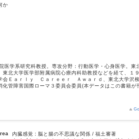
何か
学院医学系研究科教授。専攻分野：行動医学・心身医学。東
、東北大学医学部附属病院心療内科助教授などを経て、１
学会Ｅａｒｌｙ Ｃａｒｅｅｒ Ａｗａｒｄ、東北大学沢
消化管障害国際ローマ３委員会委員(本データはこの書籍が
Go
area
内臓感覚 : 脳と腸の不思議な関係 / 福土審著