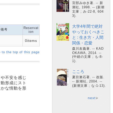
宮部みゆき著. -- 新
潮社, 1998. -- (新潮
文庫 ; み-22-8, 604
3).
大学4年間で絶対
Reservat
備考
ion
やっておくべきこ
と : 生き方・人間
0items
関係・恋愛
森川友義著. -- KAD
 to the top of this page
OKAWA, 2014. --
(中経の文庫 ; も-8-
1).
こころ
夏目漱石著. -- 改版.
スや不安を感じ
-- 新潮社, 2004. --
情動形成にスト
(新潮文庫 ; な-1-13).
豊かな情動を形
next