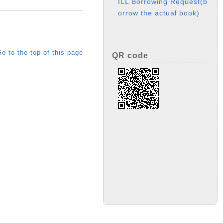
ILL Borrowing Request(b
orrow the actual book)
o to the top of this page
QR code