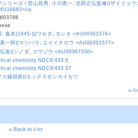
シリーズ / 堂山昌男, 小川恵一, 北田正弘監修||ザイリョ
0116683>//a
603788
nese
 嘉夫(1945-)||ワセダ, ヨシオ <AU00301576>
 英一郎||マツバラ, エイイチロウ <AU00301577>
 弘造||シノダ, コウゾウ <AU00367330>
tical chemistry NDC8:433.5
tical chemistry NDC9:433.57
クス線回折||エックスセンカイセツ
Go
Back to List