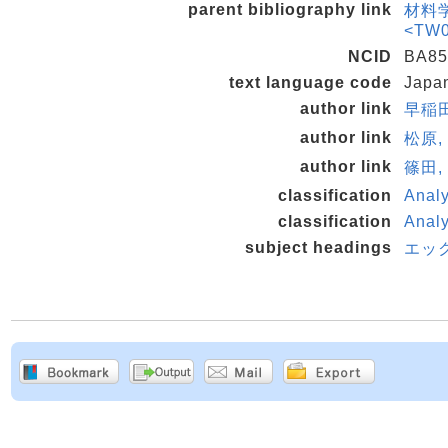
parent bibliography link
材料学
<TW0
NCID
BA85
text language code
Japa
author link
早稲田,
author link
松原,
author link
篠田,
classification
Analy
classification
Analy
subject headings
エッ