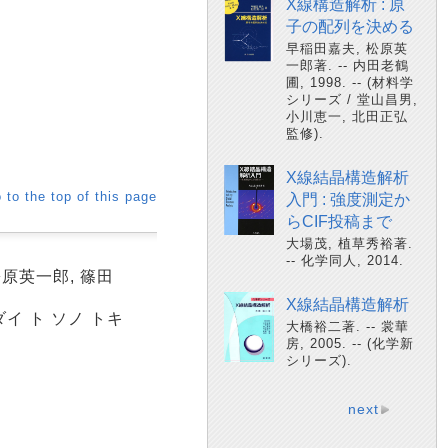
X線構造解析 : 原
子の配列を決める
早稲田嘉夫, 松原英
一郎著. -- 内田老鶴
圃, 1998. -- (材料学
シリーズ / 堂山昌男,
小川恵一, 北田正弘
監修).
X線結晶構造解析
 to the top of this page
入門 : 強度測定か
らCIF投稿まで
大場茂, 植草秀裕著.
-- 化学同人, 2014.
松原英一郎, 篠田
X線結晶構造解析
ダイ ト ソノ トキ
大橋裕二著. -- 裳華
房, 2005. -- (化学新
シリーズ).
next