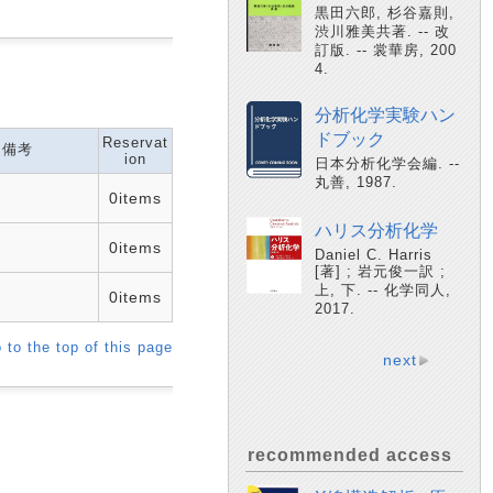
黒田六郎, 杉谷嘉則,
渋川雅美共著. -- 改
訂版. -- 裳華房, 200
4.
分析化学実験ハン
ドブック
Reservat
備考
ion
日本分析化学会編. --
丸善, 1987.
0items
ハリス分析化学
0items
Daniel C. Harris
[著] ; 岩元俊一訳 ;
上, 下. -- 化学同人,
0items
2017.
 to the top of this page
next
recommended access