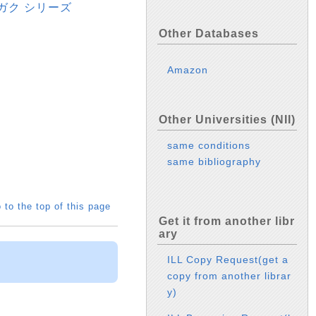
ウガク シリーズ
Other Databases
Amazon
Other Universities (NII)
same conditions
same bibliography
 to the top of this page
Get it from another libr
ary
ILL Copy Request(get a
copy from another librar
y)