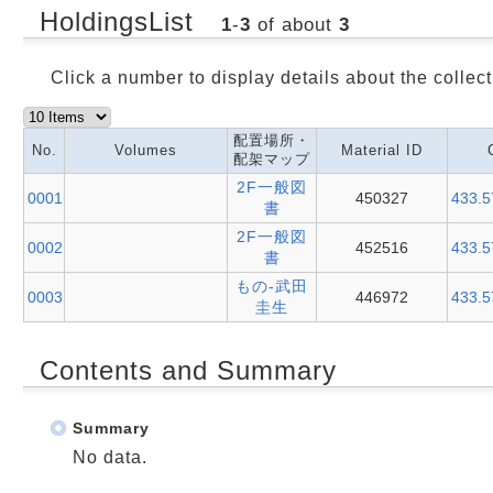
HoldingsList
1
-
3
of about
3
Click a number to display details about the collect
配置場所・
No.
Volumes
Material ID
配架マップ
2F一般図
0001
450327
433.
書
2F一般図
0002
452516
433.
書
もの-武田
0003
446972
433.
圭生
Contents and Summary
Summary
No data.