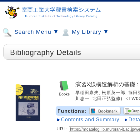
Search Menu ▼
My Library ▼
Bibliography Details
演習X線構造解析の基礎 
早稲田嘉夫, 松原英一郎, 篠田弘造著
川恵一, 北田正弘監修). <TW00
Functions:
Contents and Summary
Deta
URL: