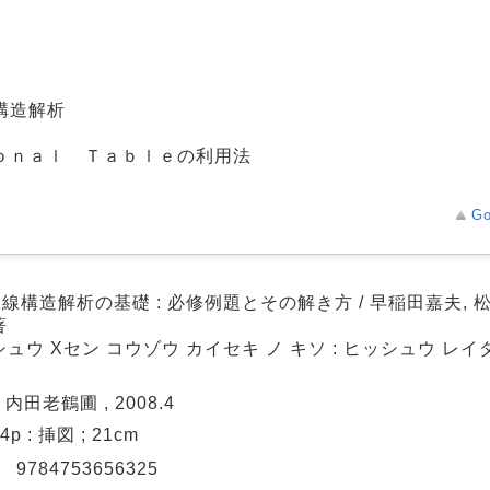
構造解析
ｏｎａｌ Ｔａｂｌｅの利用法
Go
線構造解析の基礎 : 必修例題とその解き方 / 早稲田嘉夫, 
著
ュウ Xセン コウゾウ カイセキ ノ キソ : ヒッシュウ レイ
 内田老鶴圃 , 2008.4
64p : 挿図 ; 21cm
N
9784753656325