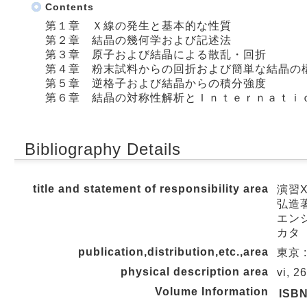
Contents
第１章 Ｘ線の発生と基本的な性質
第２章 結晶の幾何学および記述法
第３章 原子および結晶による散乱・回折
第４章 粉末試料からの回折および簡単な結晶の
第５章 逆格子および結晶からの積分強度
第６章 結晶の対称性解析とＩｎｔｅｒｎａｔｉ
Bibliography Details
title and statement of responsibility area
演習X
弘造
エンシ
カタ
publication,distribution,etc.,area
東京 :
physical description area
vi, 2
Volume Information
ISB