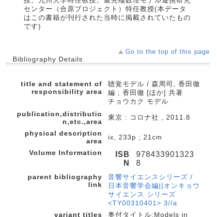
授。九州大学特任教授。最先端数理モデル連携研究
センター（合原プロジェクト）特任教授(本データ
はこの書籍が刊行された当時に掲載されていたもの
です)
Go to the top of this page
Bibliography Details
title and statement of
聴覚モデル / 森周司, 香田徹
responsibility area
編 ; 香田徹 [ほか] 共著
チョウカク モデル
publication,distributio
東京 : コロナ社 , 2011.8
n,etc.,area
physical description
ix, 233p ; 21cm
area
Volume Information
ISB
978433901323
N
8
parent bibliography
音響サイエンスシリーズ /
link
日本音響学会編||オンキョウ
サイエンス シリーズ
<TY00310401> 3//a
variant titles
奥付タイトル:Models in