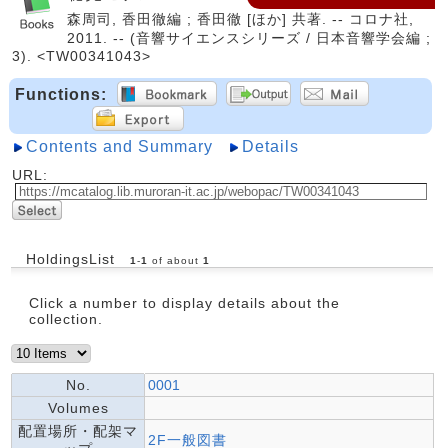
森周司, 香田徹編 ; 香田徹 [ほか] 共著. -- コロナ社,
2011. -- (音響サイエンスシリーズ / 日本音響学会編 ;
3). <TW00341043>
Functions:
Contents and Summary
Details
URL:
HoldingsList
1
-
1
of about
1
Click a number to display details about the
collection.
No.
0001
Volumes
配置場所・配架マ
2F一般図書