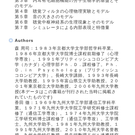
第３章 内耳有毛細胞機能の分子生物学的基盤とそ
のモデル
第４章 聴覚フィルタの心理物理実験とモデル
第５章 音の大きさのモデル
第６章 聴覚中枢神経系の生理現象とそのモデル
第７章 シミュレータによる内部表現と特徴量
Authors
森 周司：１９８３年京都大学文学部哲学科卒業。
１９８６年京都大学大学院博士課程前期修了（心理
学専攻）。１９９１年ブリティッシュコロンビア大
学（カナダ）心理学部Ｐｈ．Ｄ．課程修了。Ｐｈ．
Ｄ．ｉｎ Ｐｓｙｃｈｏｌｏｇｙ（ブリティッシュ
コロンビア大学）。長崎大学講師。１９９３年長崎
大学助教授。１９９５年富山県立大学助教授。２０
０１年東京都立大学助教授。２００６年九州大学教
授(本データはこの書籍が刊行された当時に掲載さ
れていたものです)
香田 徹：１９６９年九州大学工学部通信工学科卒
業。１９７１年九州大学大学院工学研究科修士課程
修了（通信工学専攻）。１９７４年九州大学大学院
工学研究科博士課程修了（通信工学専攻）。工学博
士。九州大学助手。１９８１年九州大学助教授。１
９９１年九州大学教授。２０１０年九州大学名誉教