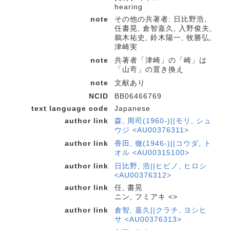
hearing
note
その他の共著者: 日比野浩,
任書晃, 倉智嘉久, 入野俊夫,
鵜木祐史, 鈴木陽一, 牧勝弘,
津崎実
note
共著者「津崎」の「崎」は
「山竒」の置き換え
note
文献あり
NCID
BB06466769
text language code
Japanese
author link
森, 周司(1960-)||モリ, シュ
ウジ <AU00376311>
author link
香田, 徹(1946-)||コウダ, ト
オル <AU00315100>
author link
日比野, 浩||ヒビノ, ヒロシ
<AU00376312>
author link
任, 書晃
ニン, フミアキ <>
author link
倉智, 嘉久||クラチ, ヨシヒ
サ <AU00376313>