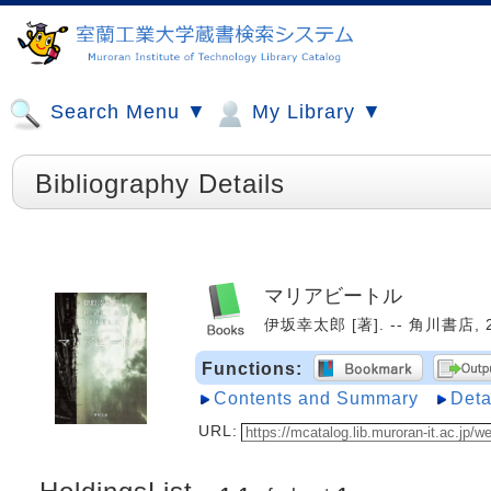
Search Menu ▼
My Library ▼
Bibliography Details
マリアビートル
伊坂幸太郎 [著]. -- 角川書店, 20
Functions:
Contents and Summary
Deta
URL: