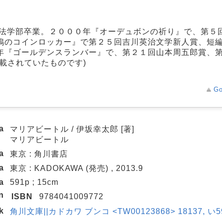
学法学部卒業。２０００年『オーデュボンの祈り』で、第５
鴨のコインロッカー』で第２５回吉川英治文学新人賞、短
年『ゴールデンスランバー』で、第２１回山本周五郎賞、
載されていたものです)
Go
a
マリアビートル / 伊坂幸太郎 [著]
マリアビートル
a
東京 : 角川書店
a
東京 : KADOKAWA (発売) , 2013.9
a
591p ; 15cm
n
ISBN
9784041009772
k
角川文庫||カドカワ ブンコ <TW00123868> 18137, い59