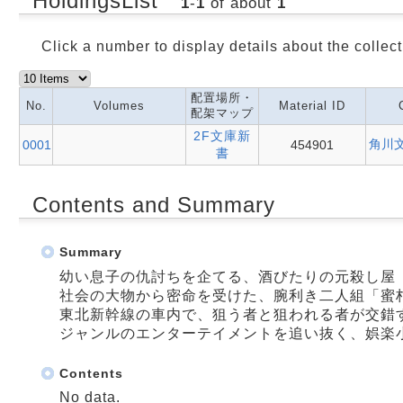
HoldingsList
1
-
1
of about
1
Click a number to display details about the collect
配置場所・
No.
Volumes
Material ID
配架マップ
2F文庫新
角川文
0001
454901
書
Contents and Summary
Summary
幼い息子の仇討ちを企てる、酒びたりの元殺し屋
社会の大物から密命を受けた、腕利き二人組「蜜
東北新幹線の車内で、狙う者と狙われる者が交錯
ジャンルのエンターテイメントを追い抜く、娯楽
Contents
No data.