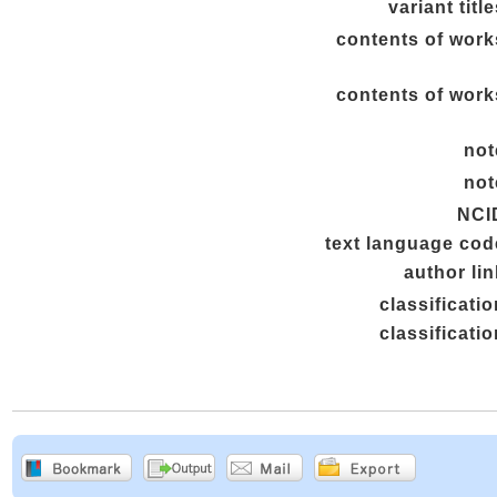
variant titl
contents of work
contents of work
not
not
NCI
text language cod
author lin
classificatio
classificatio