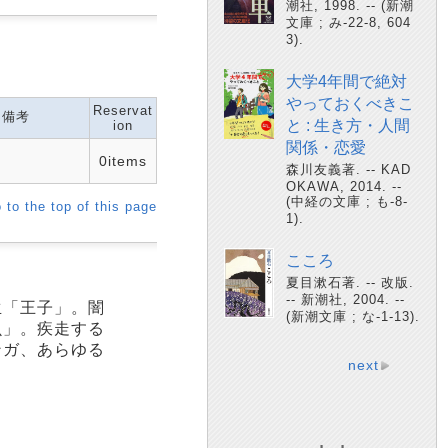
潮社, 1998. -- (新潮
文庫 ; み-22-8, 604
3).
大学4年間で絶対
やっておくべきこ
Reservat
備考
と : 生き方・人間
ion
関係・恋愛
0items
森川友義著. -- KAD
OKAWA, 2014. --
(中経の文庫 ; も-8-
 to the top of this page
1).
こころ
夏目漱石著. -- 改版.
-- 新潮社, 2004. --
生「王子」。闇
(新潮文庫 ; な-1-13).
虫」。疾走する
ンガ、あらゆる
next