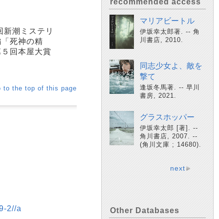
recommended access
マリアビートル
回新潮ミステリ
伊坂幸太郎著. -- 角
川書店, 2010.
編「死神の精
第５回本屋大賞
同志少女よ、敵を
撃て
逢坂冬馬著. -- 早川
 to the top of this page
書房, 2021.
グラスホッパー
伊坂幸太郎 [著]. --
角川書店, 2007. --
(角川文庫 ; 14680).
next
-2//a
Other Databases