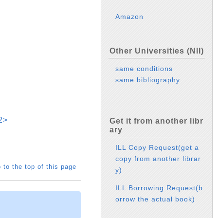
Amazon
Other Universities (NII)
same conditions
same bibliography
2>
Get it from another libr
ary
ILL Copy Request(get a
copy from another librar
 to the top of this page
y)
ILL Borrowing Request(b
orrow the actual book)