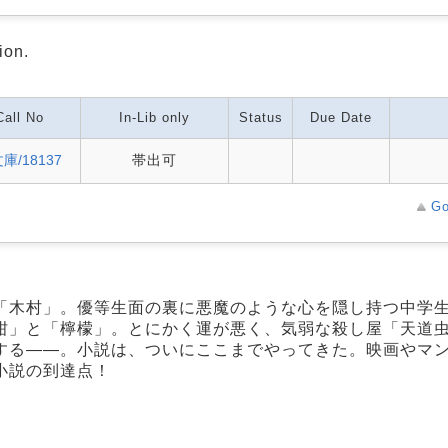
ion.
Call No
In-Lib only
Status
Due Date
庫/18137
帯出可
Go
「木村」。優等生面の裏に悪魔のような心を隠し持つ中学
柑」と「檸檬」。とにかく運が悪く、気弱な殺し屋「天道
する――。小説は、ついにここまでやってきた。映画やマ
小説の到達点！