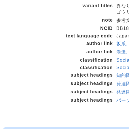
variant titles
異な
ゴウリ
note
参考文献
NCID
BB18
text language code
Japa
author link
坂爪,
author link
湯汲, 
classification
Soci
classification
Socia
subject headings
知的
subject headings
発達
subject headings
発達
subject headings
パー