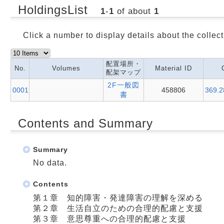
HoldingsList
1
-
1
of about
1
Click a number to display details about the collect
配置場所・
No.
Volumes
Material ID
配架マップ
2F一般図
0001
458806
369.2
書
Contents and Summary
Summary
No data.
Contents
第１章 知的障害・発達障害の理解を深める
第２章 生活自立のための合理的配慮と支援
第３章 意思尊重への合理的配慮と支援