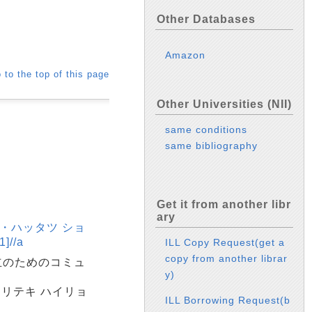
Other Databases
Amazon
 to the top of this page
Other Universities (NII)
same conditions
same bibliography
Get it from another libr
ary
・ハッタツ ショ
//a
ILL Copy Request(get a
copy from another librar
立のためのコミュ
y)
ウリテキ ハイリョ
ILL Borrowing Request(b