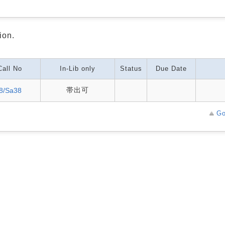
ion.
Call No
In-Lib only
Status
Due Date
帯出可
8/Sa38
Go