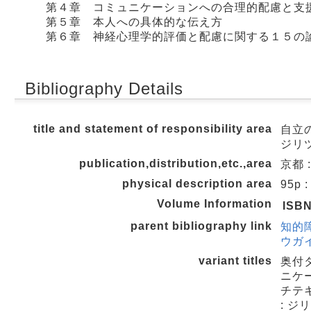
第４章 コミュニケーションへの合理的配慮と支
第５章 本人への具体的な伝え方
第６章 神経心理学的評価と配慮に関する１５の
Bibliography Details
title and statement of responsibility area
自立
ジリツ
publication,distribution,etc.,area
京都 
physical description area
95p 
Volume Information
ISB
parent bibliography link
知的
ウガイ
variant titles
奥付
ニケ
チテ
: ジ