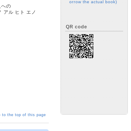
orrow the actual book)
人への
 アル ヒト エノ
QR code
 to the top of this page