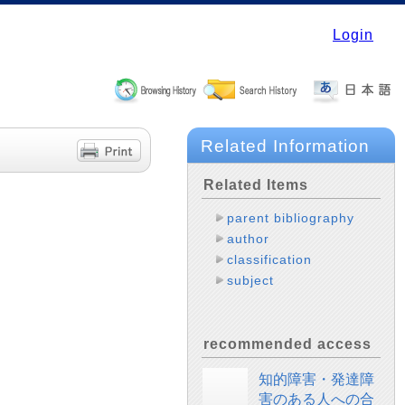
Login
Related Information
Related Items
parent bibliography
author
classification
subject
recommended access
知的障害・発達障
害のある人への合