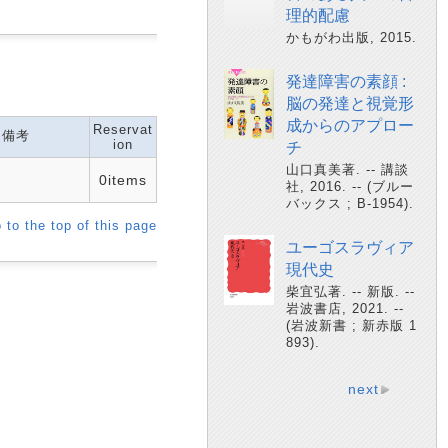
理的配慮
かもがわ出版, 2015.
発達障害の素顔 :
脳の発達と視覚形
成からのアプロー
Reservat
備考
ion
チ
山口真美著. -- 講談
0items
社, 2016. -- (ブルー
バックス ; B-1954).
 to the top of this page
ユーゴスラヴィア
現代史
柴宜弘著. -- 新版. --
岩波書店, 2021. --
(岩波新書 ; 新赤版 1
893).
next