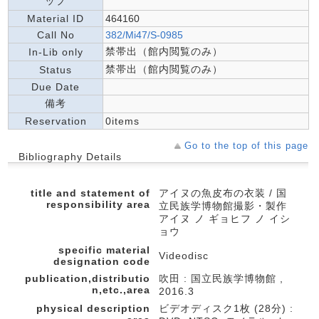
ップ
Material ID
464160
Call No
382/Mi47/S-0985
禁帯出（館内閲覧のみ）
In-Lib only
禁帯出（館内閲覧のみ）
Status
Due Date
備考
Reservation
0items
Go to the top of this page
Bibliography Details
title and statement of
アイヌの魚皮布の衣装 / 国
responsibility area
立民族学博物館撮影・製作
アイヌ ノ ギョヒフ ノ イシ
ョウ
specific material
Videodisc
designation code
publication,distributio
吹田 : 国立民族学博物館 ,
n,etc.,area
2016.3
physical description
ビデオディスク1枚 (28分) :