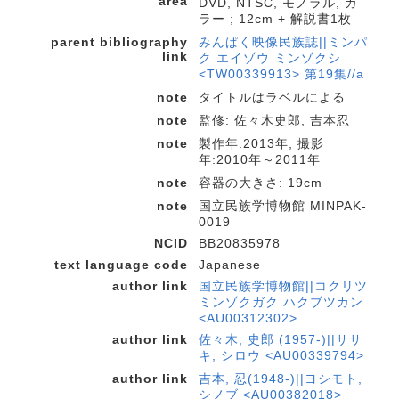
area
DVD, NTSC, モノラル, カ
ラー ; 12cm + 解説書1枚
parent bibliography
みんぱく映像民族誌||ミンパ
link
ク エイゾウ ミンゾクシ
<TW00339913> 第19集//a
note
タイトルはラベルによる
note
監修: 佐々木史郎, 吉本忍
note
製作年:2013年, 撮影
年:2010年～2011年
note
容器の大きさ: 19cm
note
国立民族学博物館 MINPAK-
0019
NCID
BB20835978
text language code
Japanese
author link
国立民族学博物館||コクリツ
ミンゾクガク ハクブツカン
<AU00312302>
author link
佐々木, 史郎 (1957-)||ササ
キ, シロウ <AU00339794>
author link
吉本, 忍(1948-)||ヨシモト,
シノブ <AU00382018>