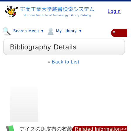
Login
Search Menu ▼
My Library ▼
≡
Bibliography Details
Back to List
アイヌの魚皮布の衣装
Related Information<<