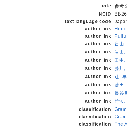
note
参考文献
NCID
BB26
text language code
Japa
author link
Hudd
author link
Pull
author link
畠山,
author link
岩田, 
author link
田中,
author link
藤川,
author link
辻, 
author link
藤田, 
author link
長谷川
author link
竹沢,
classification
Gram
classification
Gram
classification
The A