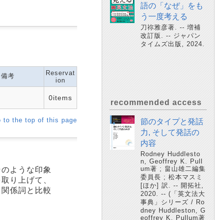
語の「なぜ」をも
う一度考える
刀祢雅彦著. -- 増補
改訂版. -- ジャパン
タイムズ出版, 2024.
Reservat
備考
ion
0items
recommended access
 to the top of this page
節のタイプと発話
力, そして発話の
内容
Rodney Huddlesto
n, Geoffrey K. Pull
um著 ; 畠山雄二編集
そのような印象
委員長 ; 松本マスミ
を取り上げて、
[ほか] 訳. -- 開拓社,
。関係詞と比較
2020. -- (「英文法大
事典」シリーズ / Ro
dney Huddleston, G
eoffrey K. Pullum著