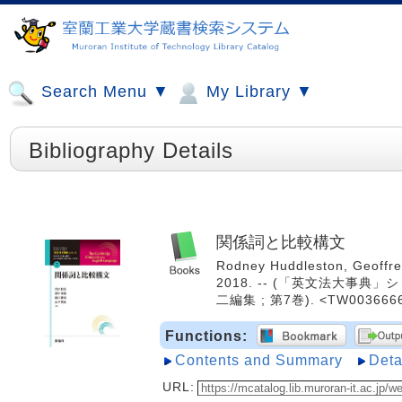
Search Menu ▼
My Library ▼
Bibliography Details
関係詞と比較構文
Rodney Huddleston, Geof
2018. -- (「英文法大事典」シリーズ
二編集 ; 第7巻). <TW003666
Functions:
Contents and Summary
Deta
URL: