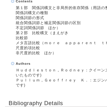
Contents
第１部 関係詞構文と非局所的依存関係（用語の
関係詞構文の種類
関係詞節の形式
統合関係詞節と補足関係詞節の区別
不定詞関係詞節 ほか）
第２部 比較構文（まえがき
比較節
メタ言語比較（ｍｏｒｅ ａｐｐａｒｅｎｔ ｔ
尺度的項比較
非尺度的比較 ほか）
Authors
Ｈｕｄｄｌｅｓｔｏｎ，Ｒｏｄｎｅｙ：クイーン
いたものです)
Ｐｕｌｌｕｍ，Ｇｅｏｆｆｒｅｙ Ｋ．：エジン
です)
Bibliography Details