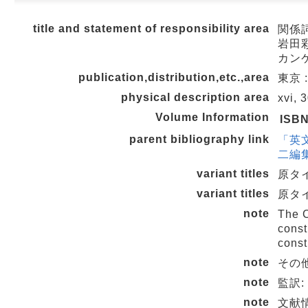
title and statement of responsibility area
関係詞と
岩田彩
カン
publication,distribution,etc.,area
東京 :
physical description area
xvi, 
Volume Information
ISB
parent bibliography link
「英文法
二編集
variant titles
原タイト
variant titles
原タイト
note
The 
cons
cons
note
その他
note
監訳:
note
文献情報