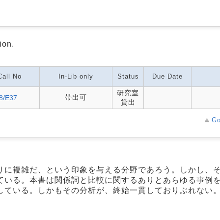
ion.
Call No
In-Lib only
Status
Due Date
研究室
帯出可
8/E37
貸出
Go
りに複雑だ、という印象を与える分野であろう。しかし、
ている。本書は関係詞と比較に関するありとあらゆる事例
している。しかもその分析が、終始一貫しておりぶれない
。