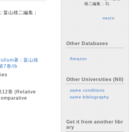
雄二編集 ; 3).
著 ; 畠山雄二編集 ;
next
Other Databases
Amazon
Pullum著 ; 畠山雄
7巻//b
ies
Other Universities (NII)
same conditions
第12章 (Relative
same bibliography
omparative
Get it from another libr
ary