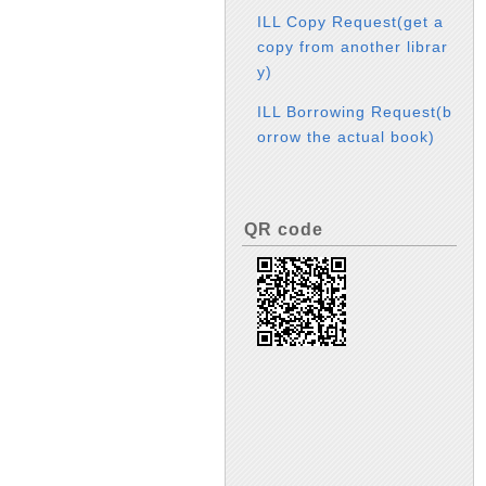
ILL Copy Request(get a
copy from another librar
y)
ILL Borrowing Request(b
orrow the actual book)
QR code