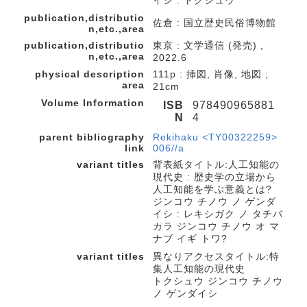
イシ : トクシュウ
publication,distributio
佐倉 : 国立歴史民俗博物館
n,etc.,area
publication,distributio
東京 : 文学通信 (発売) ,
n,etc.,area
2022.6
physical description
111p : 挿図, 肖像, 地図 ;
area
21cm
Volume Information
ISB
978490965881
N
4
parent bibliography
Rekihaku <TY00322259>
link
006//a
variant titles
背表紙タイトル:人工知能の
現代史 : 歴史学の立場から
人工知能を学ぶ意義とは?
ジンコウ チノウ ノ ゲンダ
イシ : レキシガク ノ タチバ
カラ ジンコウ チノウ オ マ
ナブ イギ トワ?
variant titles
異なりアクセスタイトル:特
集人工知能の現代史
トクシュウ ジンコウ チノウ
ノ ゲンダイシ