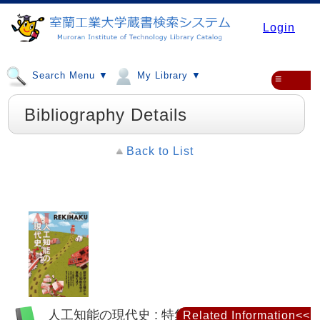
Login
Search Menu ▼
My Library ▼
≡
Bibliography Details
Back to List
人工知能の現代史 : 特集
Related Information<<