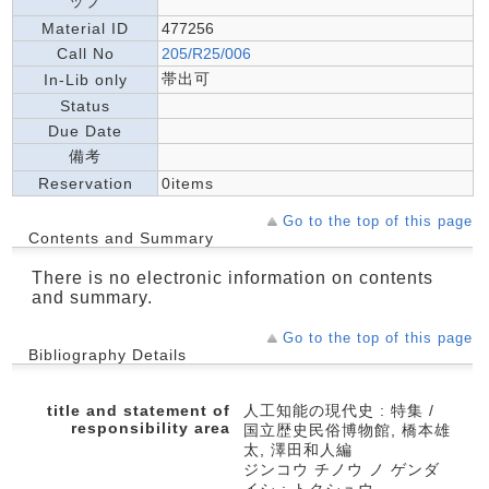
ップ
Material ID
477256
Call No
205/R25/006
帯出可
In-Lib only
Status
Due Date
備考
Reservation
0items
Go to the top of this page
Contents and Summary
There is no electronic information on contents
and summary.
Go to the top of this page
Bibliography Details
title and statement of
人工知能の現代史 : 特集 /
responsibility area
国立歴史民俗博物館, 橋本雄
太, 澤田和人編
ジンコウ チノウ ノ ゲンダ