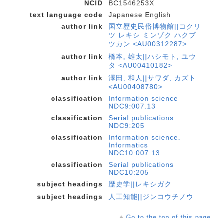
NCID
BC1546253X
text language code
Japanese English
author link
国立歴史民俗博物館||コクリ
ツ レキシ ミンゾク ハクブ
ツカン <AU00312287>
author link
橋本, 雄太||ハシモト, ユウ
タ <AU00410182>
author link
澤田, 和人||サワダ, カズト
<AU00408780>
classification
Information science
NDC9:007.13
classification
Serial publications
NDC9:205
classification
Information science.
Informatics
NDC10:007.13
classification
Serial publications
NDC10:205
subject headings
歴史学||レキシガク
subject headings
人工知能||ジンコウチノウ
Go to the top of this page