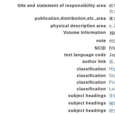
title and statement of responsibility area
科
カ
publication,distribution,etc.,area
東京
physical description area
x,
Volume Information
I
note
付(
NCID
BN
text language code
Ja
author link
原,
classification
Hi
classification
St
classification
Po
classification
Le
subject headings
学
subject headings
補
subject headings
研