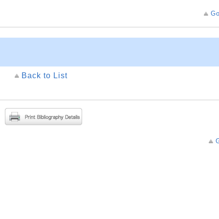
Go
Back to List
G