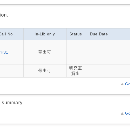
ion.
Call No
In-Lib only
Status
Due Date
帯出可
/H31
研究室
帯出可
貸出
Go
d summary.
Go