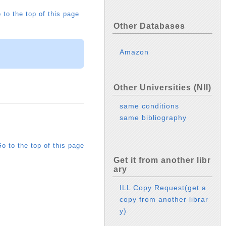
 to the top of this page
Other Databases
Amazon
Other Universities (NII)
same conditions
same bibliography
o to the top of this page
Get it from another libr
ary
ILL Copy Request(get a
copy from another librar
y)