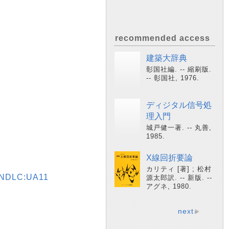
recommended access
建築大辞典
彰国社編. -- 縮刷版.
-- 彰国社, 1976.
ディジタル信号処
理入門
城戸健一著. -- 丸善,
1985.
X線回折要論
カリティ [著] ; 松村
es NDLC:UA11
源太郎訳. -- 新版. --
アグネ, 1980.
next