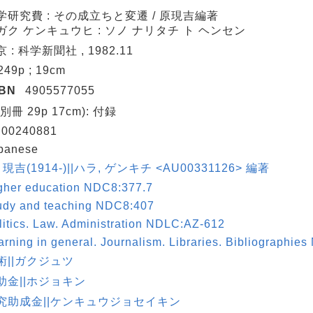
学研究費 : その成立ちと変遷 / 原現吉編著
ガク ケンキュウヒ : ソノ ナリタチ ト ヘンセン
 : 科学新聞社 , 1982.11
 249p ; 19cm
SBN
4905577055
別冊 29p 17cm): 付録
00240881
panese
 現吉(1914-)||ハラ, ゲンキチ <AU00331126> 編著
gher education NDC8:377.7
udy and teaching NDC8:407
litics. Law. Administration NDLC:AZ-612
arning in general. Journalism. Libraries. Bibliographi
術||ガクジュツ
助金||ホジョキン
究助成金||ケンキュウジョセイキン