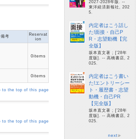
2027-2028年版. --
東洋経済新報社, 202
5.
内定者はこう話し
た!面接・自己P
Reservat
備考
R・志望動機【完
ion
全版】
坂本直文著 ; ['28年
0items
度版]. -- 高橋書店, 2
025.
0items
内定者はこう書い
た!エントリーシー
ト・履歴書・志望
 to the top of this page
動機・自己PR
【完全版】
坂本直文著 ; ['28年
度版]. -- 高橋書店, 2
025.
 to the top of this page
next