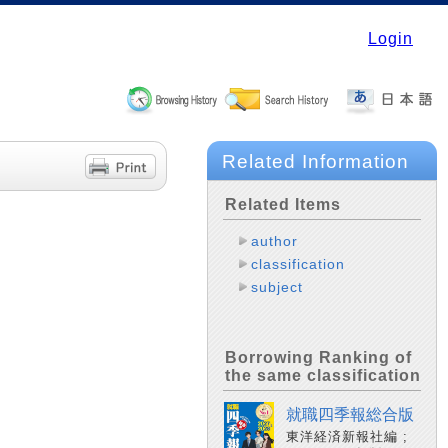
Login
Related Information
Related Items
author
classification
subject
Borrowing Ranking of
the same classification
就職四季報総合版
東洋経済新報社編 ;