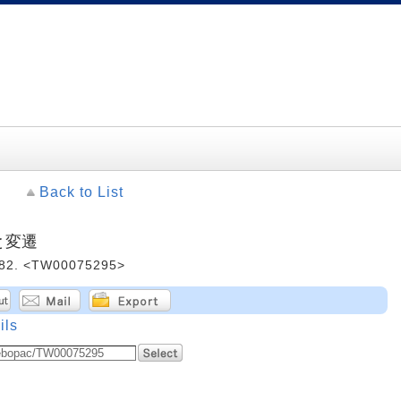
Back to List
と変遷
2. <TW00075295>
ils