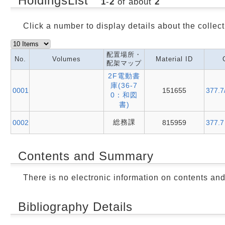
HoldingsList
1
-
2
of about
2
Click a number to display details about the collect
配置場所・
No.
Volumes
Material ID
配架マップ
2F電動書
庫(36-7
0001
151655
377.7
0：和図
書)
総務課
0002
815959
377.7
Contents and Summary
There is no electronic information on contents an
Bibliography Details