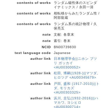
contents of works
ランダム磁性体のスピンダ
イナミックス / 永田一清
contents of works
相転移からみたランダム性 /
阿部龍蔵
contents of works
ランダム系の統計物理 / 久
保亮五
note
文献: 各章末
note
索引: 巻末
NCID
BN00739830
text language code
Japanese
author link
日本物理学会||ニホン ブツ
リ ガッカイ
<AU00300052>
author link
松田, 博嗣(1928-)||マツダ,
ヒロツグ <AU00345679>
author link
戸田, 盛和 (1917-2010)||ト
ダ, モリカズ
<AU00303325>
author link
浜川, 圭弘(1932-2016)||ハ
マカワ, ヨシヒロ
<AU00300714>