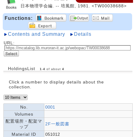
日本物理学会編. -- 培風館, 1981. <TW00038688>
Functions:
Contents and Summary
Details
URL:
HoldingsList
1
-
4
of about
4
Click a number to display details about the
collection.
No.
0001
Volumes
配置場所・配架マ
2F一般図書
ップ
Material ID
051012