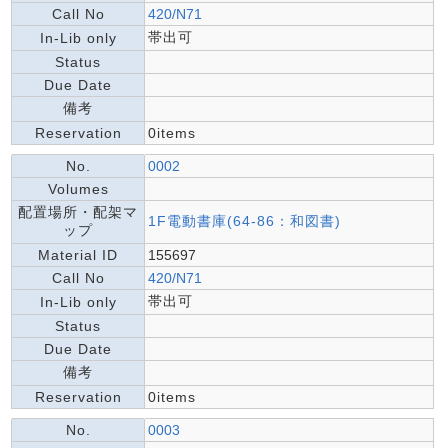
Call No
420/N71
帯出可
In-Lib only
Status
Due Date
備考
Reservation
0items
No.
0002
Volumes
配置場所・配架マ
1F電動書庫(64-86：和図書)
ップ
Material ID
155697
Call No
420/N71
帯出可
In-Lib only
Status
Due Date
備考
Reservation
0items
No.
0003