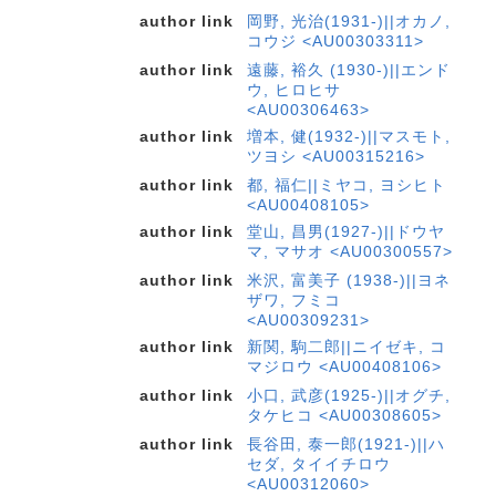
author link
岡野, 光治(1931-)||オカノ,
コウジ <AU00303311>
author link
遠藤, 裕久 (1930-)||エンド
ウ, ヒロヒサ
<AU00306463>
author link
増本, 健(1932-)||マスモト,
ツヨシ <AU00315216>
author link
都, 福仁||ミヤコ, ヨシヒト
<AU00408105>
author link
堂山, 昌男(1927-)||ドウヤ
マ, マサオ <AU00300557>
author link
米沢, 富美子 (1938-)||ヨネ
ザワ, フミコ
<AU00309231>
author link
新関, 駒二郎||ニイゼキ, コ
マジロウ <AU00408106>
author link
小口, 武彦(1925-)||オグチ,
タケヒコ <AU00308605>
author link
長谷田, 泰一郎(1921-)||ハ
セダ, タイイチロウ
<AU00312060>