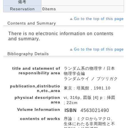
備考
Reservation
0items
Go to the top of this page
Contents and Summary
There is no electronic information on contents
and summary.
Go to the top of this page
Bibliography Details
title and statement of
ランダム系の物理学 / 日本
responsibility area
物理学会編
ランダムケイ ノ ブツリガク
publication,distributio
東京 : 培風館 , 1981.10
n,etc.,area
physical description
vi, 316p, 図版 [4] p : 挿図
area
; 22cm
Volume Information
ISBN
4563021490
contents of works
序論 : ミクロからマクロ、
生体にわたる非周期性と不