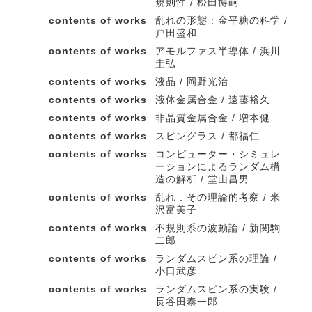
規則性 / 松田博嗣
contents of works
乱れの形態 : 金平糖の科学 /
戸田盛和
contents of works
アモルファス半導体 / 浜川
圭弘
contents of works
液晶 / 岡野光治
contents of works
液体金属合金 / 遠藤裕久
contents of works
非晶質金属合金 / 増本健
contents of works
スピングラス / 都福仁
contents of works
コンピューター・シミュレ
ーションによるランダム構
造の解析 / 堂山昌男
contents of works
乱れ : その理論的考察 / 米
沢富美子
contents of works
不規則系の波動論 / 新関駒
二郎
contents of works
ランダムスピン系の理論 /
小口武彦
contents of works
ランダムスピン系の実験 /
長谷田泰一郎