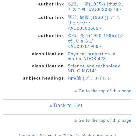
author link
永田, 一清(1935-)||ナガタ,
カズキヨ <AU00308278>
author link
阿部, 龍蔵 (1930-)||アベ,
リュウゾウ
<AU00300689>
author link
久保, 亮五(1920-1995)||ク
ボ, リョウゴ
<AU00301909>
classification
Physical properties of
matter NDC8:428
classification
Science and technology
NDLC:MC141
subject headings
物性論||ブッセイロン
Go to the top of this page
Back to List
Go to the top of this page
Copyright (C) Fujitsu 2012- All Rights Reserved.