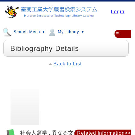
Login
Search Menu ▼
My Library ▼
≡
Bibliography Details
Back to List
社会人類学 : 異なる文化の論理
Related Information<<