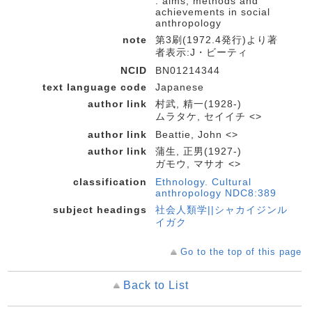
: aims, methods and
achievements in social
anthropology
note
第3刷(1972.4発行)より著
者表示:J・ビーティ
NCID
BN01214344
text language code
Japanese
author link
村武, 精一(1928-)
ムラタケ, セイイチ <>
author link
Beattie, John <>
author link
蒲生, 正男(1927-)
ガモウ, マサオ <>
classification
Ethnology. Cultural
anthropology NDC8:389
subject headings
社会人類学||シャカイジンル
イガク
Go to the top of this page
Back to List