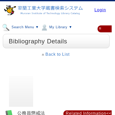
Login
Search Menu ▼
My Library ▼
≡
Bibliography Details
Back to List
公務員懲戒法
Related Information<<