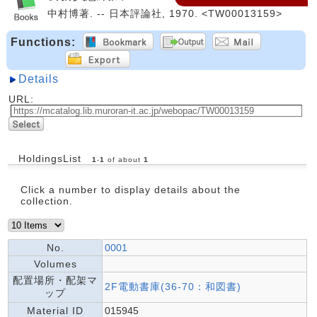
中村博著. -- 日本評論社, 1970. <TW00013159>
Functions:
Details
URL:
HoldingsList
1
-
1
of about
1
Click a number to display details about the
collection.
No.
0001
Volumes
配置場所・配架マ
2F電動書庫(36-70：和図書)
ップ
Material ID
015945