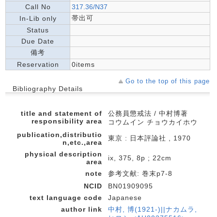
Call No
317.36/N37
帯出可
In-Lib only
Status
Due Date
備考
Reservation
0items
Go to the top of this page
Bibliography Details
title and statement of
公務員懲戒法 / 中村博著
responsibility area
コウムイン チョウカイホウ
publication,distributio
東京 : 日本評論社 , 1970
n,etc.,area
physical description
ix, 375, 8p ; 22cm
area
note
参考文献: 巻末p7-8
NCID
BN01909095
text language code
Japanese
author link
中村, 博(1921-)||ナカムラ,