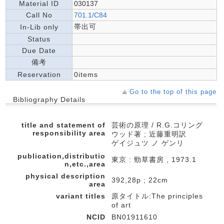
Material ID
030137
Call No
701.1/C84
帯出可
In-Lib only
Status
Due Date
備考
Reservation
0items
Go to the top of this page
Bibliography Details
title and statement of
芸術の原理 / R.G.コリング
responsibility area
ウッド著 ; 近藤重明訳
ゲイジュツ ノ ゲンリ
publication,distributio
東京 : 勁草書房 , 1973.1
n,etc.,area
physical description
392,28p ; 22cm
area
variant titles
原タイトル:The principles
of art
NCID
BN01911610