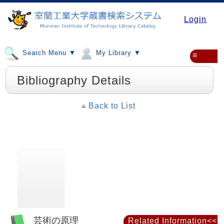
Login
Search Menu ▼
My Library ▼
≡
Bibliography Details
Back to List
芸術の原理
Related Information<<