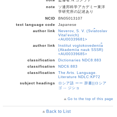
note
監修者:N.コンラド
note
ソ連邦科学アカデミー東洋
学研究所の記述あり
NCID
BN05013107
text language code
Japanese
author link
Neverov, S. V. (Svi︠a︡toslav
Vitalʹevich)
<AU00339681>
author link
Institut vostokovedenii︠a︡
(Akademii︠a︡ nauk SSSR)
<AU00339685>
classification
Dictionaries NDC8:883
classification
NDC6:883
classification
The Arts. Language.
Literature NDLC:KP72
subject headings
ロシア語 ーー 辞書||ロシア
ゴ -- ジショ
Go to the top of this page
Back to List