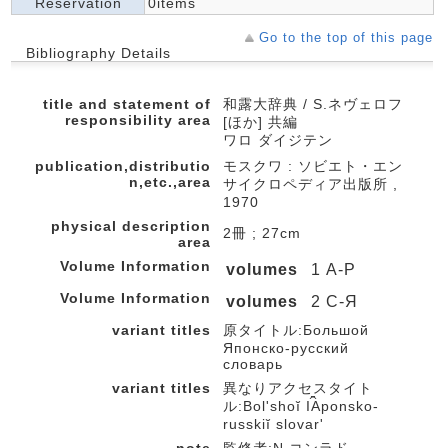
Reservation
0items
Go to the top of this page
Bibliography Details
title and statement of
和露大辞典 / S.ネヴェロフ
responsibility area
[ほか] 共編
ワロ ダイジテン
publication,distributio
モスクワ : ソビエト・エン
n,etc.,area
サイクロペディア出版所 ,
1970
physical description
2冊 ; 27cm
area
Volume Information
volumes
1 А-Р
Volume Information
volumes
2 С-Я
variant titles
原タイトル:Большой
Японско-русский
словарь
variant titles
異なりアクセスタイト
ル:Bolʹshoĭ I︠A︡ponsko-
russkiĭ slovarʹ