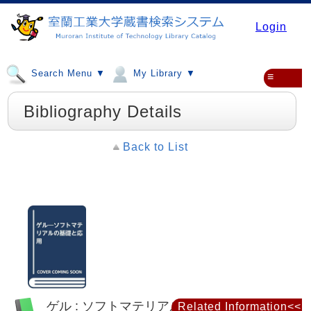
Login
Search Menu ▼
My Library ▼
≡
Bibliography Details
Back to List
ゲル : ソフトマテリアルの基礎と応用
Related Information<<