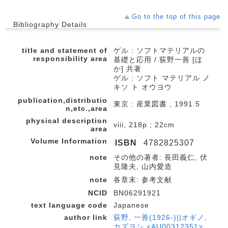
Go to the top of this page
Bibliography Details
title and statement of
ゲル : ソフトマテリアルの
responsibility area
基礎と応用 / 荻野一善 [ほ
か] 共著
ゲル : ソフト マテリアル ノ
キソ ト オウヨウ
publication,distributio
東京 : 産業図書 , 1991.5
n,etc.,area
physical description
viii, 218p ; 22cm
area
Volume Information
ISBN
4782825307
note
その他の著者: 長田義仁, 伏
見隆夫, 山内愛造
note
各章末: 参考文献
NCID
BN06291921
text language code
Japanese
author link
荻野, 一善(1926-)||オギノ,
カズヨシ <AU00312351>