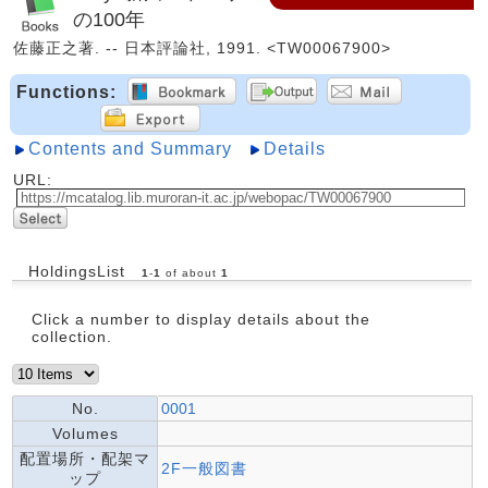
の100年
佐藤正之著. -- 日本評論社, 1991. <TW00067900>
Functions:
Contents and Summary
Details
URL:
HoldingsList
1
-
1
of about
1
Click a number to display details about the
collection.
No.
0001
Volumes
配置場所・配架マ
2F一般図書
ップ