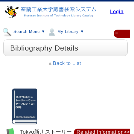
Login
Search Menu ▼
My Library ▼
≡
Bibliography Details
Back to List
Tokyo新川ストーリー : ウォーターフロント
Related Information<<