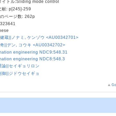
トル:Sliding mode control
: p[245]-259
のページ数: 262p
323641
nese
 健蔵||ノナミ, ケンゾウ <AU00342701>
奇||デン, コウキ <AU00342702>
mation engineering NDC9:548.31
mation engineering NDC8:548.3
理論||セイギョリロン
制御||ジドウセイギョ
Go