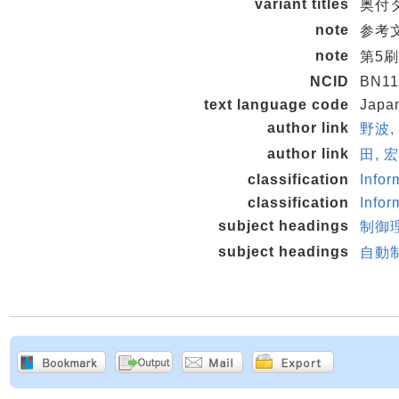
variant titles
奥付タイ
note
参考文献
note
第5刷
NCID
BN11
text language code
Japa
author link
野波,
author link
田, 宏
classification
Infor
classification
Infor
subject headings
制御
subject headings
自動