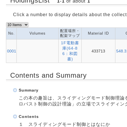
HoldingsList
1
-
1
of about
1
Click a number to display details about the collect
配置場所・
No.
Volumes
Material ID
配架マップ
1F電動書
庫(64-8
0001
433713
548.3
6：和図
書)
Contents and Summary
Summary
この本の趣旨は、スライディングモード制御理論
ロバスト制御の設計理論」の立場でスライディン
Contents
１ スライディングモード制御とはなにか