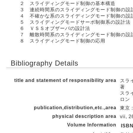
２ スライディングモード制御の基本構造
３ 連続時間系のスライディングモード制御の設
４ 不確かな系のスライディングモード制御の設
５ スライディングモードサーボ制御系の設計法
６ ＶＳＳオブザーバの設計法
７ 離散時間系のスライディングモード制御の設
８ スライディングモード制御の応用
Bibliography Details
title and statement of responsibility area
スラ
著
スライ
ロン
publication,distribution,etc.,area
東京 :
physical description area
vii, 
Volume Information
ISB