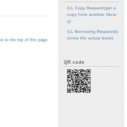
ILL Copy Request(get a
copy from another librar
y)
ILL Borrowing Request(b
orrow the actual book)
o to the top of this page
QR code