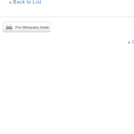
Back to List
G