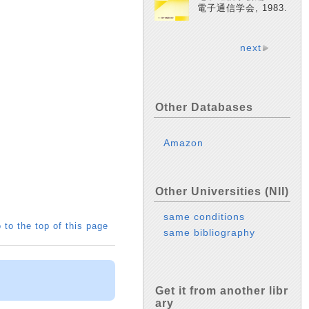
電子通信学会, 1983.
next
Other Databases
Amazon
Other Universities (NII)
same conditions
 to the top of this page
same bibliography
Get it from another libr
ary