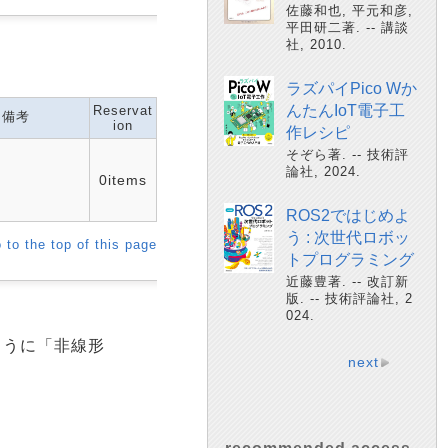
佐藤和也, 平元和彦,
平田研二著. -- 講談
社, 2010.
ラズパイPico Wか
んたんIoT電子工
Reservat
備考
ion
作レシピ
そぞら著. -- 技術評
論社, 2024.
0items
ROS2ではじめよ
う : 次世代ロボッ
 to the top of this page
トプログラミング
近藤豊著. -- 改訂新
版. -- 技術評論社, 2
024.
ように「非線形
next