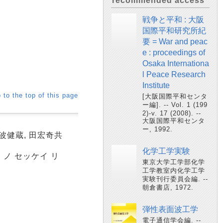
recommended access
戦争と平和 : 大阪
国際平和研究所紀
要 = War and peac
e : proceedings of
Osaka Internationa
l Peace Research
Institute
 to the top of this page
[大阪国際平和センタ
ー編]. -- Vol. 1 (199
2)-v. 17 (2008). --
大阪国際平和センタ
ー, 1992.
波健蔵, 田宏奇共
化学工学実験
 ノ セッケイ リ
東京大学工学部化学
工学教室内化学工学
実験刊行委員会編. --
朝倉書店, 1972.
弾性表面波工学
電子通信学会編. --