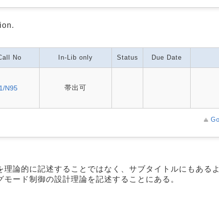
ion.
Call No
In-Lib only
Status
Due Date
帯出可
1/N95
Go
を理論的に記述することではなく、サブタイトルにもある
グモード制御の設計理論を記述することにある。