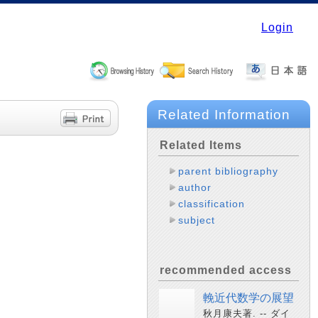
Login
Related Information
Related Items
parent bibliography
author
classification
subject
recommended access
輓近代数学の展望
秋月康夫著. -- ダイ