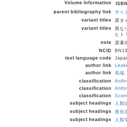
Volume Information
ISB
parent bibliography link
サイエ
variant titles
原タイト
variant titles
異な
ヒト 
note
原著(Ba
NCID
BN13
text language code
Japa
author link
Leak
author link
馬場, 
classification
Anth
classification
Anth
classification
Scie
subject headings
人類|
subject headings
進化|
subject headings
人類