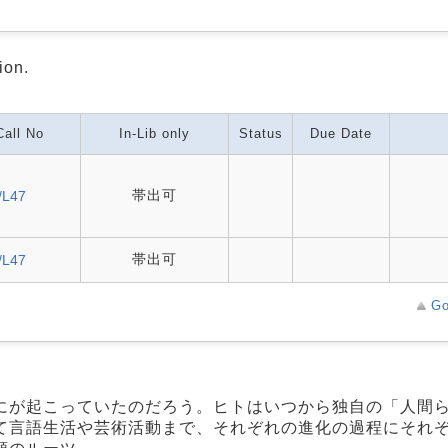
ion.
Call No
In-Lib only
Status
Due Date
帯出可
/L47
帯出可
/L47
Go
にが起こっていたのだろう。ヒトはいつから独自の「人間
て言語生活や芸術活動まで、それぞれの進化の過程にそれ