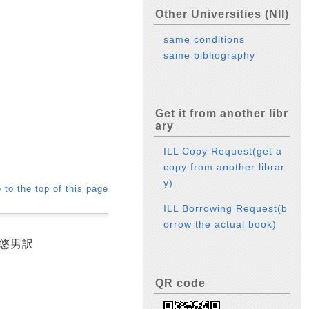
Other Universities (NII)
same conditions
same bibliography
Get it from another libr
ary
ILL Copy Request(get a
copy from another librar
y)
 to the top of this page
ILL Borrowing Request(b
orrow the actual book)
場悠男訳
QR code