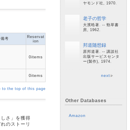
ヤモンド社, 1970.
老子の哲学
大濱晧著. -- 勁草書
房, 1962.
Reservat
備考
ion
邦道随想録
原邦道著. -- 講談社
出版サービスセンタ
0items
ー(製作), 1974.
0items
next
 to the top of this page
Other Databases
Amazon
らしさ」を獲得
ぞれのストーリ