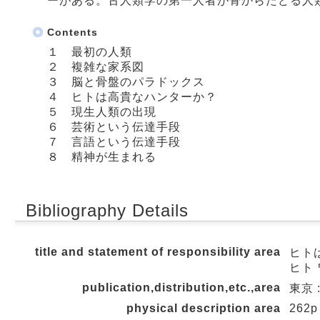
ーがある。古人類学の第一人者が骨からたどる人
Contents
１ 最初の人類
２ 複雑な家系図
３ 脳と骨盤のパラドックス
４ ヒトは高貴なハンターか？
５ 現生人類の出現
６ 芸術という伝達手段
７ 言語という伝達手段
８ 精神が生まれる
Bibliography Details
title and statement of responsibility area
ヒト
ヒト 
publication,distribution,etc.,area
東京 :
physical description area
262p