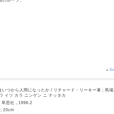
類のルーツ。
Go
はいつから人間になったか / リチャード・リーキー著 ; 馬
ワ イツ カラ ニンゲン ニ ナッタカ
 草思社 , 1996.2
 ; 20cm