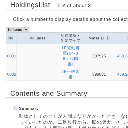
HoldingsList
1
-
2
of about
2
Click a number to display details about the collect
配置場所・
No.
Volumes
Material ID
配架マップ
1F電動書
庫(64-8
0001
397925
469.2
6：和図
書)
2F一般図
0002
399881
469.2
書
Contents and Summary
Summary
動物としてのヒトが人間になりかかったとき、な
していったのか。二足歩行から、脳の増大、そし