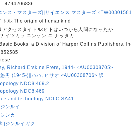
N
4794206836
ンス・マスターズ||サイエンス マスターズ <TW00301581> 
ル:The origin of humankind
りアクセスタイトル:ヒトはいつから人間になったか
ワ イツカラ ニンゲン ニ ナッタカ
sic Books, a Division of Harper Collins Publishers, 
852585
nese
ey, Richard Erskine Frere, 1944- <AU00308705>
悠男 (1945-)||ババ, ヒサオ <AU00308706> 訳
ropology NDC8:469.2
ropology NDC8:469
nce and technology NDLC:SA41
|ジンルイ
|シンカ
学||ジンルイガク