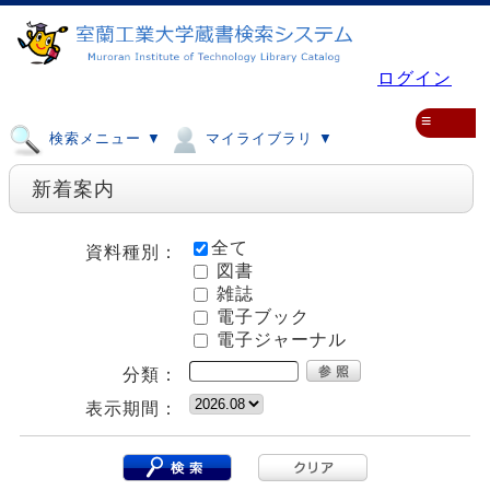
ログイン
≡
検索メニュー ▼
マイライブラリ ▼
新着案内
全て
資料種別：
図書
雑誌
電子ブック
電子ジャーナル
分類：
表示期間：