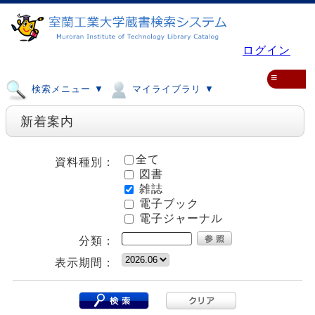
ログイン
≡
検索メニュー ▼
マイライブラリ ▼
新着案内
全て
資料種別：
図書
雑誌
電子ブック
電子ジャーナル
分類：
表示期間：