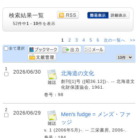
検索結果一覧
52件中
1
－
10
件を表示
1
2
3
4
5
6
次の一覧へ
>>
全て選択
1
2026/06/30
北海道の文化
創刊[1]号 ([昭36.12])-. -- 北海道文
化財保護協会, 1961.
巻号：98
2
2026/06/29
Men's fudge = メンズ・ファ
ッジ
v. 1 (2006年5月)-. -- 三栄書房, 2006-.
巻号：184