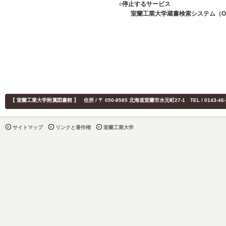
○停止するサービス
室蘭工業大学蔵書検索システム（OP
【 室蘭工業大学附属図書館 】 住所 / 〒 050-8585 北海道室蘭市水元町27-1 TEL / 0143-4
サイトマップ
リンクと著作権
室蘭工業大学