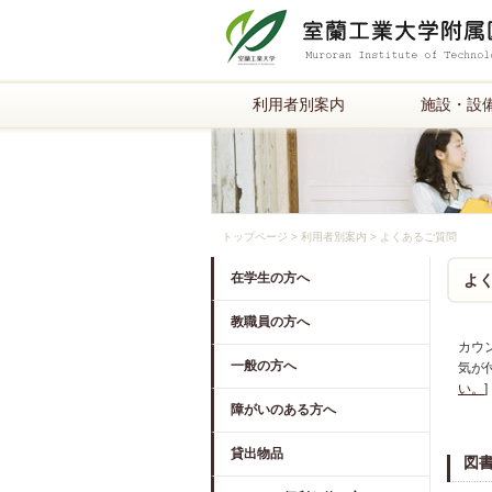
利用者別案内
施設・設
トップページ
>
利用者別案内
>
よくあるご質問
在学生の方へ
よ
教職員の方へ
カウ
一般の方へ
気が
い。
]
障がいのある方へ
貸出物品
図